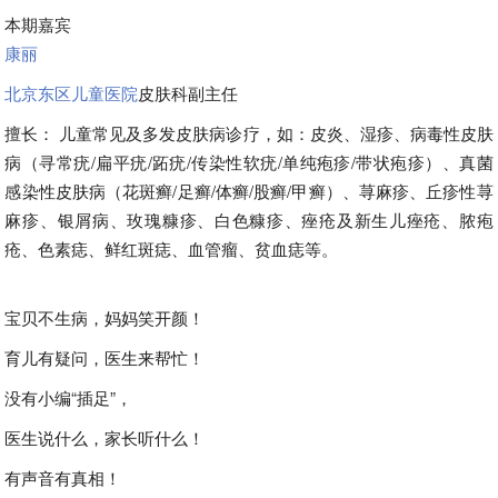
本期嘉宾
康丽
北京东区儿童医院
皮肤科副主任
擅长： 儿童常见及多发皮肤病诊疗，如：皮炎、湿疹、病毒性皮肤
病（寻常疣/扁平疣/跖疣/传染性软疣/单纯疱疹/带状疱疹）、真菌
感染性皮肤病（花斑癣/足癣/体癣/股癣/甲癣）、荨麻疹、丘疹性荨
麻疹、银屑病、玫瑰糠疹、白色糠疹、痤疮及新生儿痤疮、脓疱
疮、色素痣、鲜红斑痣、血管瘤、贫血痣等。
宝贝不生病，妈妈笑开颜！
育儿有疑问，医生来帮忙！
没有小编“插足”，
医生说什么，家长听什么！
有声音有真相！