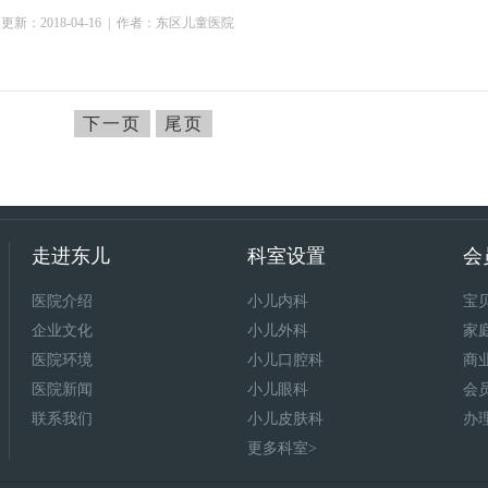
更新：2018-04-16
| 作者：东区儿童医院
下一页
尾页
走进东儿
科室设置
会
医院介绍
小儿内科
宝
企业文化
小儿外科
家
医院环境
小儿口腔科
商
医院新闻
小儿眼科
会
联系我们
小儿皮肤科
办
更多科室>