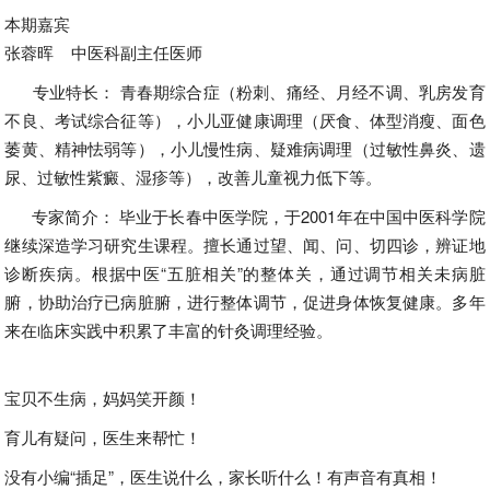
本期嘉宾
张蓉晖 中医科副主任医师
专业特长： 青春期综合症（粉刺、痛经、月经不调、乳房发育
不良、考试综合征等），小儿亚健康调理（厌食、体型消瘦、面色
萎黄、精神怯弱等），小儿慢性病、疑难病调理（过敏性鼻炎、遗
尿、过敏性紫癜、湿疹等），改善儿童视力低下等。
专家简介： 毕业于长春中医学院，于2001年在中国中医科学院
继续深造学习研究生课程。擅长通过望、闻、问、切四诊，辨证地
诊断疾病。根据中医“五脏相关”的整体关，通过调节相关未病脏
腑，协助治疗已病脏腑，进行整体调节，促进身体恢复健康。多年
来在临床实践中积累了丰富的针灸调理经验。
宝贝不生病，妈妈笑开颜！
育儿有疑问，医生来帮忙！
没有小编“插足”，医生说什么，家长听什么！有声音有真相！