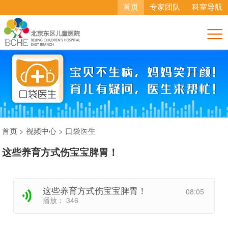
首页
专家团队
科室导航

首页
>
视频中心
>
口袋医生
这些养育方式伤宝宝脾胃！
这些养育方式伤宝宝脾胃！
08:05
播放：
346