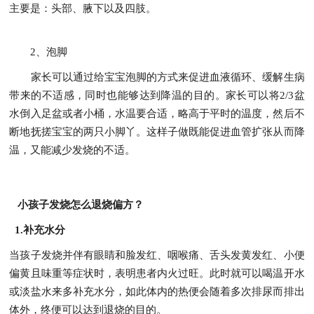
主要是：头部、腋下以及四肢。
2、泡脚
家长可以通过给宝宝泡脚的方式来促进血液循环、缓解生病
带来的不适感，同时也能够达到降温的目的。家长可以将2/3盆
水倒入足盆或者小桶，水温要合适，略高于平时的温度，然后不
断地抚搓宝宝的两只小脚丫。这样子做既能促进血管扩张从而降
温，又能减少发烧的不适。
小孩子发烧怎么退烧偏方？
1.补充水分
当孩子发烧并伴有眼睛和脸发红、咽喉痛、舌头发黄发红、小便
偏黄且味重等症状时，表明患者内火过旺。此时就可以喝温开水
或淡盐水来多补充水分，如此体内的热便会随着多次排尿而排出
体外，终便可以达到退烧的目的。