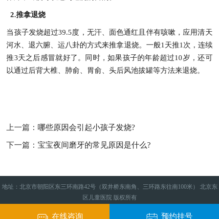
2.推拿退烧
当孩子发烧超过39.5度，无汗、面色通红且伴有咳嗽，应用清天
河水、退六腑、运八卦的方式来推拿退烧。一般1天推1次，连续
推3天之后感冒就好了。同时，如果孩子的年龄超过10岁，还可
以通过后背大椎、肺俞、胃俞、头后风池拔罐等方法来退烧。
上一篇：
哪些原因会引起小孩子发烧?
下一篇：
宝宝夜间磨牙的常见原因是什么?
地址：北京市朝阳区东三环南路42号（双井桥东南角、三环路东往南100米） 北京东
区儿童医院 版权所有
京卫计网审[2015]第0330号
京ICP备15051690号-1
（京）医广【2025】第02-25-0347
在线咨询
预约挂号

