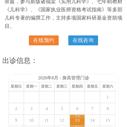
余篇，参与新版诸福棠《实用儿科学》、七年制教材
《儿科学》、《国家执业医师资格考试指南》等多部
儿科专著的编撰工作，主持多项国家科研基金资助项
目。
在线预约
在线咨询
出诊信息：
2026年8月 - 身高管理门诊
星期日
星期一
星期二
星期三
星期四
星期五
星期六
1
2
3
4
5
6
7
8
下午
9
10
11
12
13
14
15