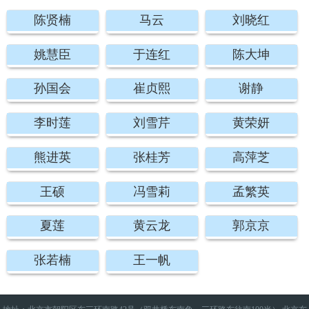
陈贤楠
马云
刘晓红
姚慧臣
于连红
陈大坤
孙国会
崔贞熙
谢静
李时莲
刘雪芹
黄荣妍
熊进英
张桂芳
高萍芝
王硕
冯雪莉
孟繁英
夏莲
黄云龙
郭京京
张若楠
王一帆