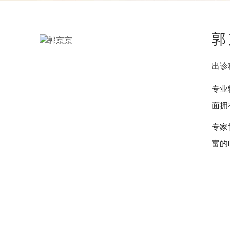
郭
出诊
专业
面拥
专家
富的