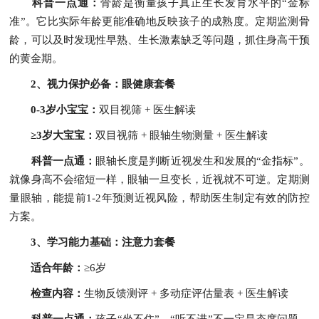
科普一点通：
骨龄是衡量孩子真正生长发育水平的“金标
准”。它比实际年龄更能准确地反映孩子的成熟度。定期监测骨
龄，可以及时发现性早熟、生长激素缺乏等问题，抓住身高干预
的黄金期。
2、视力保护必备：眼健康套餐
0-3岁小宝宝：
双目视筛 + 医生解读
≥3岁大宝宝：
双目视筛 + 眼轴生物测量 + 医生解读
科普一点通：
眼轴长度是判断近视发生和发展的“金指标”。
就像身高不会缩短一样，眼轴一旦变长，近视就不可逆。定期测
量眼轴，能提前1-2年预测近视风险，帮助医生制定有效的防控
方案。
3、学习能力基础：注意力套餐
适合年龄：
≥6岁
检查内容：
生物反馈测评 + 多动症评估量表 + 医生解读