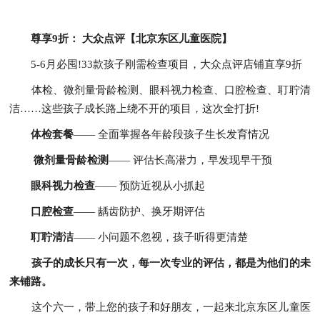
尊享9折： 大众点评【北京东区儿童医院】
5-6月必囤!33款孩子刚需检查项目，大众点评店铺直享9折
体检、微剂量骨龄检测、眼科视力检查、口腔检查、耵聍清
洁……这些孩子成长路上绕不开的项目，这次全打折!
体检套餐
—— 全面掌握各年龄段孩子生长发育情况
微剂量骨龄检测
—— 评估长高潜力，早发现早干预
眼科视力检查
—— 预防近视从小抓起
口腔检查
—— 龋齿防护、换牙期评估
耵聍清洁
—— 小问题不忽视，孩子听得更清楚
孩子的成长只有一次，每一次专业的评估，都是为他们的未
来铺路。
这个六一，带上您的孩子和好朋友，一起来北京东区儿童医