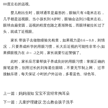
00度左右的远视。
婴儿刚出生时，眼球通常是扁形的，眼轴只有 6毫米左右，
几乎都是远视眼。当小孩长到 8岁时，眼轴会达到23毫米左右。
眼球由扁变圆，远视的程度也随之逐渐降低，而眼球被拉长过了
头，就成了近视眼。
家长 带孩子去做散瞳验光检查，如果视力是0.6～0.8，则情
况 ，只要养成科学的用眼习惯，长大后近视的可能性非常小;如
果裸眼视力在 .0～ .2之间，家长就要引起警惕了。
此时，家长应尽量帮孩子养成良好的用眼习惯：掌握正确的
握笔姿势，别用过长的刘海遮住眼睛，不要无节制上网， 过早
接触乐谱，每天保证 小时的户外运动，多看蓝色、绿色等。
上一篇：
妈妈须知 宝宝不宜经常掏耳朵
下一篇：
儿童护理建议 怎么教会孩子洗手