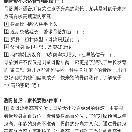
测骨龄不只适合“问题孩子”！
骨龄测评适合所有关注孩子身高的家长，尤其是对孩子未来
身高有较高期望的家庭。
1️⃣ 身高比同龄人矮半个头；
2️⃣ 近期突然猛长（警惕骨龄加速！）；
3️⃣ 肥胖、粗壮体型（骨龄易超前）；
4️⃣ 父母身高不理想，想突破遗传；
5️⃣ 8岁前乳房发育、9岁前睾丸增大（性早熟信号！）。
骨龄测评不仅仅是测量骨骼年龄，它更是了解孩子生长发育
的“窗口”。避开这些常见误区，科学关注孩子的骨龄，才能
更好地助力他们健康成长！快来预约骨龄测评，了解孩子
“长高的密码”吧！
测骨龄后，家长要做3件事！
1️⃣ 看骨龄身高百分位：骨龄大小没有绝对的好坏，主要是
看骨龄身高百分位。看骨龄身高百分位，了解对应预测成年
身高。年龄的身高不准确，骨龄的身高才真实。通过骨龄身
高百分位可以预测孩子成年身高，了解孩子当前的身高水