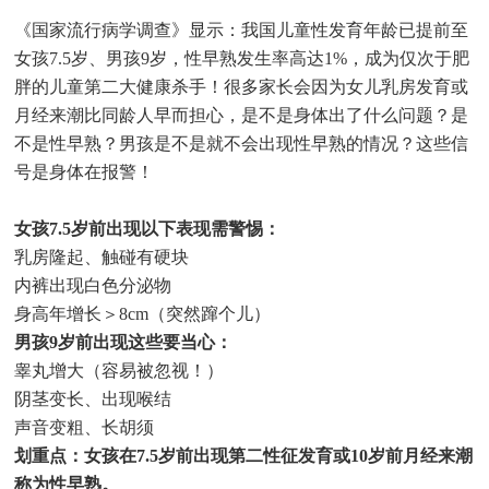
《国家流行病学调查》显示：我国儿童性发育年龄已提前至
女孩7.5岁、男孩9岁，性早熟发生率高达1%，成为仅次于肥
胖的儿童第二大健康杀手！很多家长会因为女儿乳房发育或
月经来潮比同龄人早而担心，是不是身体出了什么问题？是
不是性早熟？男孩是不是就不会出现性早熟的情况？这些信
号是身体在报警！
女孩7.5岁前出现以下表现需警惕：
乳房隆起、触碰有硬块
内裤出现白色分泌物
身高年增长＞8cm（突然蹿个儿）
男孩9岁前出现这些要当心：
睾丸增大（容易被忽视！）
阴茎变长、出现喉结
声音变粗、长胡须
划重点：女孩在7.5岁前出现第二性征发育或10岁前月经来潮
称为性早熟。