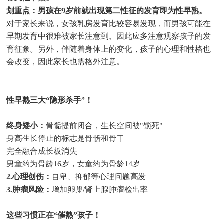
划重点：男孩在9岁前就出现第二性征的发育即为性早熟。
对于家长来说，女孩乳房发育比较容易发现，而男孩可能在
早期发育中很难被家长注意到。因此应多注意观察孩子的发
育征象。另外，伴随着身体上的变化，孩子的心理和性格也
会改变，因此家长也需格外注意。
性早熟三大“隐形杀手”！
终身矮小：
骨骺提前闭合，生长空间被"锁死"
身高生长停止的标志是骨骺和骨干
完全融合成长板消失
男童约为骨龄16岁，女童约为骨龄14岁
2.心理创伤：
自卑、抑郁等心理问题高发
3.肿瘤风险：
增加卵巢/肾上腺肿瘤检出率
这些习惯正在“催熟”孩子！