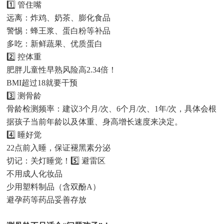
1️⃣ 管住嘴
远离：炸鸡、奶茶、膨化食品
警惕：蜂王浆、蛋白粉等补品
多吃：新鲜蔬果、优质蛋白
2️⃣ 控体重
肥胖儿童性早熟风险高2.34倍！
BMI超过18就要干预
3️⃣ 测骨龄
骨龄检测频率：建议3个月/次、6个月/次、1年/次，具体会根
据孩子当前年龄以及体重、身高增长速度来决定。
4️⃣ 睡好觉
22点前入睡，保证褪黑素分泌
切记：关灯睡觉！5️⃣ 避雷区
不用成人化妆品
少用塑料制品（含双酚A）
避孕药等药品妥善存放